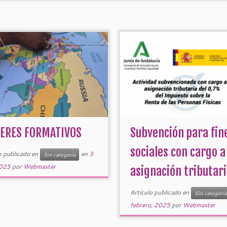
LERES FORMATIVOS
Subvención para fin
sociales con cargo a
o publicado en
en
3
Sin categoría
2025
por
Webmaster
asignación tributaria
Artículo publicado en
Sin categoría
febrero, 2025
por
Webmaster