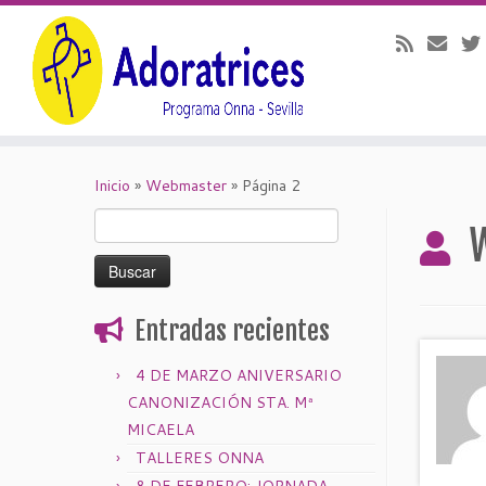
Saltar
al
Inicio
»
Webmaster
»
Página 2
contenido
Buscar:
Entradas recientes
4 DE MARZO ANIVERSARIO
CANONIZACIÓN STA. Mª
MICAELA
TALLERES ONNA