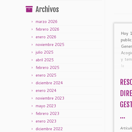
Archivos
marzo 2026
febrero 2026
Hoy 1
enero 2026
public
noviembre 2025
Gener
julio 2025
Acogi
y tem
abril 2025
la a
febrero 2025
prest
enero 2025
en el
RES
diciembre 2024
de p
enero 2024
tempo
DIR
noviembre 2023
GES
mayo 2023
febrero 2023
...
enero 2023
Artícul
diciembre 2022