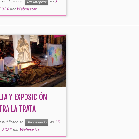
o publicado en
en
3
Sin categoría
 2024
por
Webmaster
LIA Y EXPOSICIÓN
TRA LA TRATA
o publicado en
en
15
Sin categoría
o, 2023
por
Webmaster