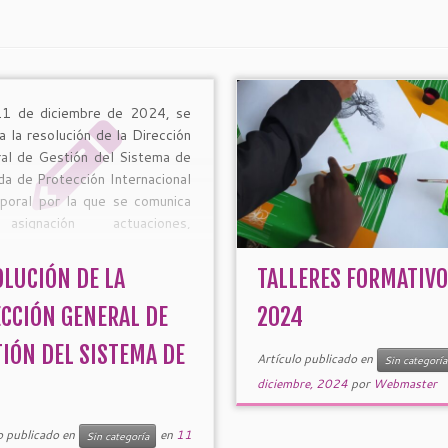
1 de diciembre de 2024, se
a la resolución de la Dirección
al de Gestión del Sistema de
da de Protección Internacional
poral por la que se comunica
signación actuaciones,
aciones o servicios a personas
 marco del sistema de acogida
OLUCIÓN DE LA
TALLERES FORMATIVO
rotección internacional y
ral […]
ECCIÓN GENERAL DE
2024
TIÓN DEL SISTEMA DE
Artículo publicado en
Sin categoría
diciembre, 2024
por
Webmaster
o publicado en
en
11
Sin categoría