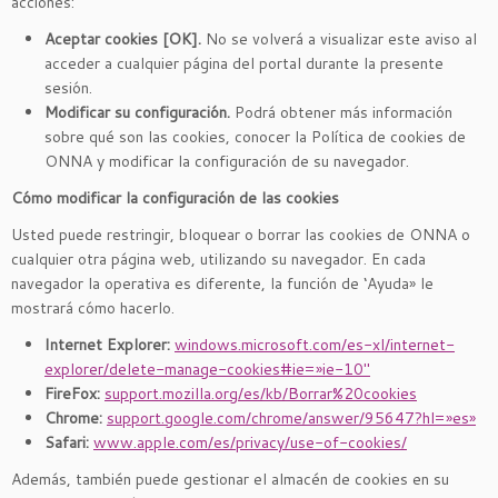
acciones:
Aceptar cookies [OK].
No se volverá a visualizar este aviso al
acceder a cualquier página del portal durante la presente
sesión.
Modificar su configuración.
Podrá obtener más información
sobre qué son las cookies, conocer la Política de cookies de
ONNA y modificar la configuración de su navegador.
Cómo modificar la configuración de las cookies
Usted puede restringir, bloquear o borrar las cookies de ONNA o
cualquier otra página web, utilizando su navegador. En cada
navegador la operativa es diferente, la función de ‘Ayuda» le
mostrará cómo hacerlo.
Internet Explorer:
windows.microsoft.com/es-xl/internet-
explorer/delete-manage-cookies#ie=»ie-10″
FireFox:
support.mozilla.org/es/kb/Borrar%20cookies
Chrome:
support.google.com/chrome/answer/95647?hl=»es»
Safari:
www.apple.com/es/privacy/use-of-cookies/
Además, también puede gestionar el almacén de cookies en su