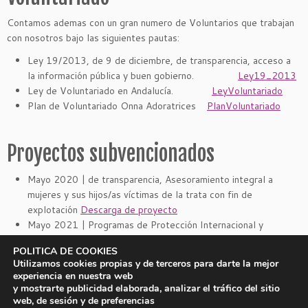
Contamos ademas con un gran numero de Voluntarios que trabajan
con nosotros bajo las siguientes pautas:
Ley 19/2013, de 9 de diciembre, de transparencia, acceso a
la información pública y buen gobierno.
Ley19_2013
Ley de Voluntariado en Andalucía.
LeyVoluntariado
Plan de Voluntariado Onna Adoratrices
PlanVoluntariado
Proyectos subvencionados
Mayo 2020 | de transparencia, Asesoramiento integral a
mujeres y sus hijos/as víctimas de la trata con fin de
explotación
Descarga de proyecto
Mayo 2021 | Programas de Protección Internacional y
Atención Humanitaria
Descarga de proyecto
POLITICA DE COOKIES
Utilizamos cookies propias y de terceros para darte la mejor
experiencia en nuestra web
y mostrarte publicidad elaborada, analizar el tráfico del sitio
|
|
Aviso legal
Política de privacidad
Política de cookies
web, de sesión y de preferencias