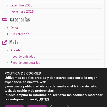
diciembre 2015
noviembre 2015
Categorías
Onna
Sin categoría
Meta
Acceder
Feed de entradas
Feed de comentarios
WordPress.org
POLITICA DE COOKIES
Utilizamos cookies propias y de terceros para darte la mejor
experiencia en nuestra web
y mostrarte publicidad elaborada, analizar el tráfico del sitio
|
|
Aviso legal
Política de privacidad
Política de cookies
web, de sesión y de preferencias
Puedes ampliar la información, rechazar las cookies y modificar
la configuración en
AJUSTES