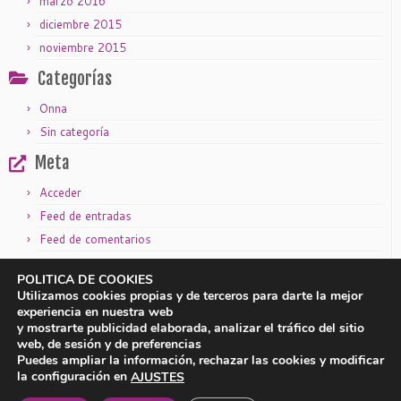
marzo 2016
diciembre 2015
noviembre 2015
Categorías
Onna
Sin categoría
Meta
Acceder
Feed de entradas
Feed de comentarios
WordPress.org
POLITICA DE COOKIES
Utilizamos cookies propias y de terceros para darte la mejor
experiencia en nuestra web
y mostrarte publicidad elaborada, analizar el tráfico del sitio
|
|
Aviso legal
Política de privacidad
Política de cookies
web, de sesión y de preferencias
Puedes ampliar la información, rechazar las cookies y modificar
la configuración en
AJUSTES