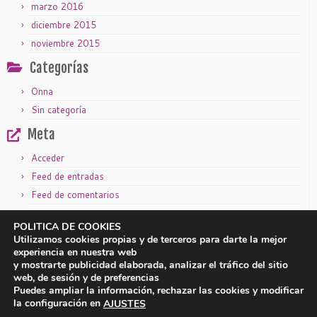
marzo 2016
diciembre 2015
noviembre 2015
Categorías
Onna
Sin categoría
Meta
Acceder
Feed de entradas
Feed de comentarios
WordPress.org
POLITICA DE COOKIES
Utilizamos cookies propias y de terceros para darte la mejor
experiencia en nuestra web
y mostrarte publicidad elaborada, analizar el tráfico del sitio
|
|
Aviso legal
Política de privacidad
Política de cookies
web, de sesión y de preferencias
Puedes ampliar la información, rechazar las cookies y modificar
la configuración en
AJUSTES