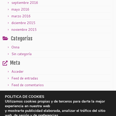
septiembre 2016
mayo 2016
marzo 2016
diciembre 2015
noviembre 2015
Categorías
Onna
Sin categoría
Meta
Acceder
Feed de entradas
Feed de comentarios
WordPress.org
POLITICA DE COOKIES
Utilizamos cookies propias y de terceros para darte la mejor
experiencia en nuestra web
y mostrarte publicidad elaborada, analizar el tráfico del sitio
|
|
Aviso legal
Política de privacidad
Política de cookies
web, de sesión y de preferencias