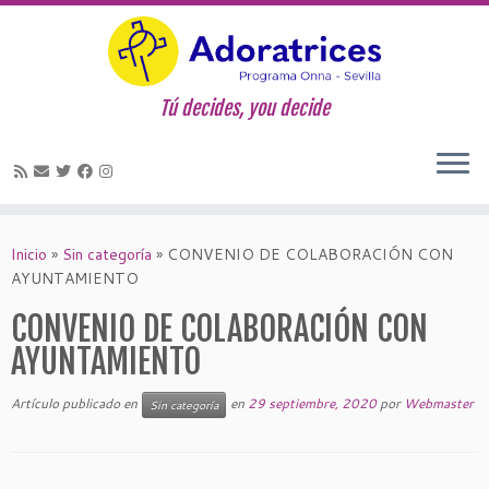
Tú decides, you decide
Saltar
al
Inicio
»
Sin categoría
»
CONVENIO DE COLABORACIÓN CON
contenido
AYUNTAMIENTO
CONVENIO DE COLABORACIÓN CON
AYUNTAMIENTO
Artículo publicado en
en
29 septiembre, 2020
por
Webmaster
Sin categoría