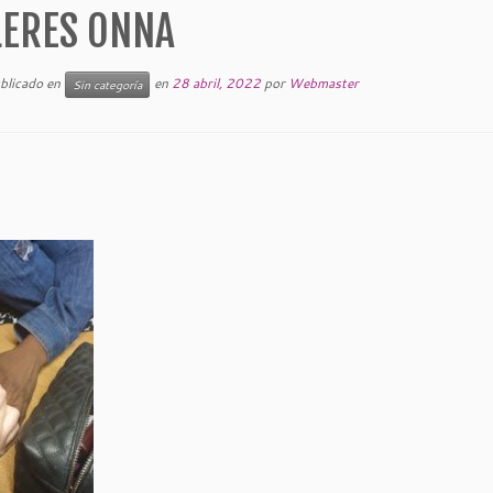
LERES ONNA
ublicado en
en
28 abril, 2022
por
Webmaster
Sin categoría