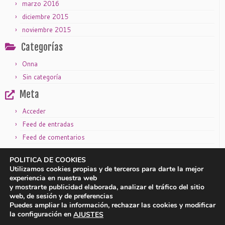
marzo 2016
diciembre 2015
noviembre 2015
Categorías
Onna
Sin categoría
Meta
Acceder
Feed de entradas
Feed de comentarios
WordPress.org
POLITICA DE COOKIES
Utilizamos cookies propias y de terceros para darte la mejor
experiencia en nuestra web
y mostrarte publicidad elaborada, analizar el tráfico del sitio
|
|
Aviso legal
Política de privacidad
Política de cookies
web, de sesión y de preferencias
Puedes ampliar la información, rechazar las cookies y modificar
la configuración en
AJUSTES