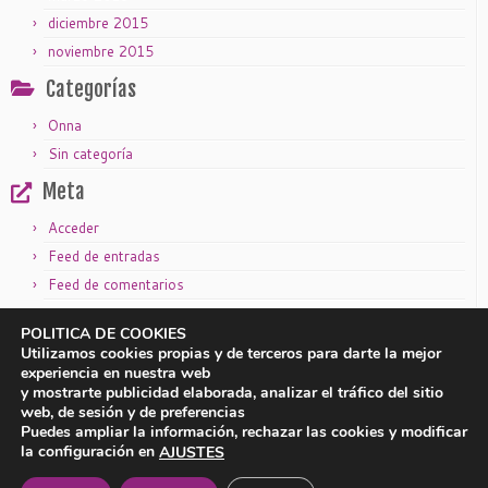
diciembre 2015
noviembre 2015
Categorías
Onna
Sin categoría
Meta
Acceder
Feed de entradas
Feed de comentarios
WordPress.org
POLITICA DE COOKIES
Utilizamos cookies propias y de terceros para darte la mejor
experiencia en nuestra web
y mostrarte publicidad elaborada, analizar el tráfico del sitio
|
|
Aviso legal
Política de privacidad
Política de cookies
web, de sesión y de preferencias
Puedes ampliar la información, rechazar las cookies y modificar
la configuración en
AJUSTES