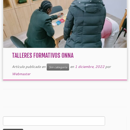
TALLERES FORMATIVOS ONNA
Artículo publicado en
en
1 diciembre, 2022
por
Sin categoría
Webmaster
Buscar: