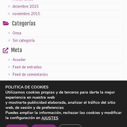
diciembre 2015
noviembre 2015
Categorías
Onna
Sin categoría
Meta
Acceder
Feed de entradas
Feed de comentarios
WordPress.org
POLITICA DE COOKIES
Utilizamos cookies propias y de terceros para darte la mejor
experiencia en nuestra web
y mostrarte publicidad elaborada, analizar el tráfico del sitio
|
|
Aviso legal
Política de privacidad
Política de cookies
web, de sesión y de preferencias
Puedes ampliar la información, rechazar las cookies y modificar
la configuración en
AJUSTES