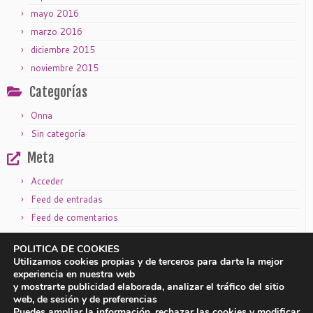
mayo 2016
marzo 2016
diciembre 2015
noviembre 2015
Categorías
Onna
Sin categoría
Meta
Acceder
Feed de entradas
Feed de comentarios
WordPress.org
POLITICA DE COOKIES
Utilizamos cookies propias y de terceros para darte la mejor
experiencia en nuestra web
y mostrarte publicidad elaborada, analizar el tráfico del sitio
|
|
Aviso legal
Política de privacidad
Política de cookies
web, de sesión y de preferencias
Puedes ampliar la información, rechazar las cookies y modificar