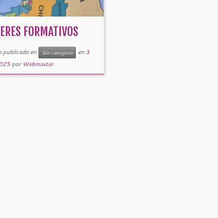
LERES FORMATIVOS
o publicado en
en
3
Sin categoría
2025
por
Webmaster