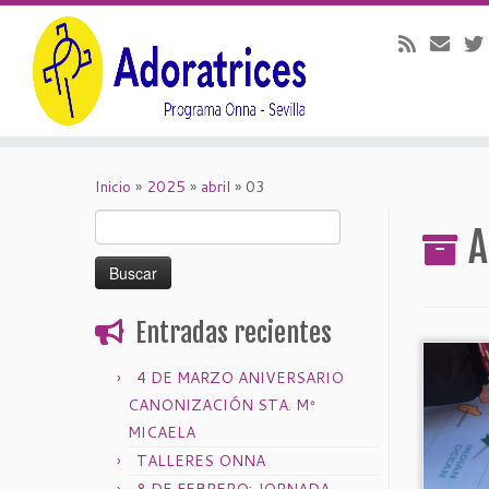
Saltar
al
Inicio
»
2025
»
abril
»
03
contenido
Buscar:
A
Entradas recientes
4 DE MARZO ANIVERSARIO
CANONIZACIÓN STA. Mª
MICAELA
TALLERES ONNA