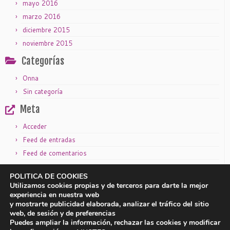
mayo 2016
marzo 2016
diciembre 2015
noviembre 2015
Categorías
Onna
Sin categoría
Meta
Acceder
Feed de entradas
Feed de comentarios
WordPress.org
POLITICA DE COOKIES
Utilizamos cookies propias y de terceros para darte la mejor
experiencia en nuestra web
y mostrarte publicidad elaborada, analizar el tráfico del sitio
|
|
Aviso legal
Política de privacidad
Política de cookies
web, de sesión y de preferencias
Puedes ampliar la información, rechazar las cookies y modificar