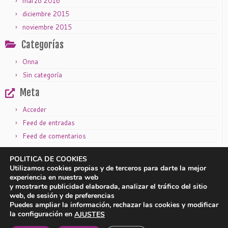
marzo 2016
diciembre 2015
noviembre 2015
Categorías
Onna
Sin categoría
Meta
Acceder
Feed de entradas
Feed de comentarios
WordPress.org
POLITICA DE COOKIES
Utilizamos cookies propias y de terceros para darte la mejor
experiencia en nuestra web
y mostrarte publicidad elaborada, analizar el tráfico del sitio
|
|
Aviso legal
Política de privacidad
Política de cookies
web, de sesión y de preferencias
Puedes ampliar la información, rechazar las cookies y modificar
la configuración en
AJUSTES