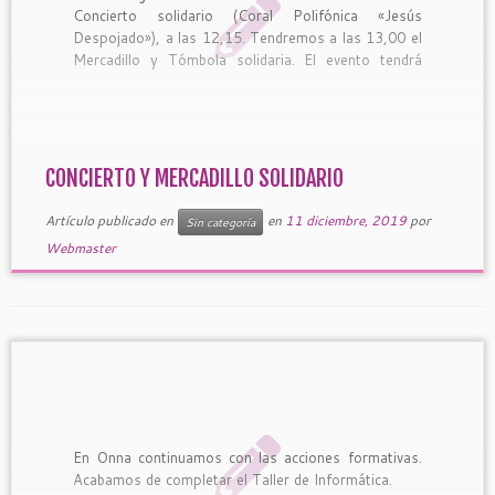
Concierto solidario (Coral Polifónica «Jesús
Despojado»), a las 12,15. Tendremos a las 13,00 el
Mercadillo y Tómbola solidaria. El evento tendrá
lugar en la Avda. de la Palmera, nº 13 Dcha. !Os
esperamos!
CONCIERTO Y MERCADILLO SOLIDARIO
Artículo publicado en
en
11 diciembre, 2019
por
Sin categoría
Webmaster
En Onna continuamos con las acciones formativas.
Acabamos de completar el Taller de Informática.